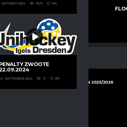
1. OKTOBER 2024
2629
626
DEN
FLO
4
-
3
FINAL SCORE
PENALTY ZWOOTE
22.09.2024
24. SEPTEMBER 2024
21
687
HERREN REGIONALLIGA OST SAISON 2025/2026
8. NOVEMBER 2025
16:00
DEN
5
-
6
FINAL SCORE