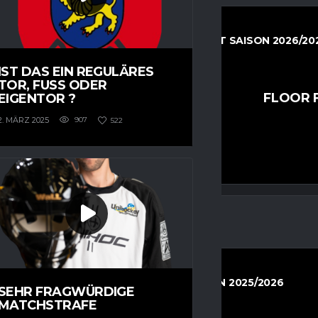
11 JUNIOREN KLEINFELD REGIONALLIGA OST SAISON 2026/20
13. SEPTEMBER 2026
10:00
IST DAS EIN REGULÄRES
TOR, FUSS ODER E
DEN U11
FLOOR F
–
IGENTOR ?
2. MÄRZ 2025
907
522
PREVIEW
HERREN REGIONALLIGA OST SAISON 2025/2026
SEHR FRAGWÜRDIGE
22. NOVEMBER 2025
16:00
MATCHSTRAFE