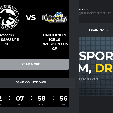
JOIN OUR TEAM!
CONTACT US
IGELS[@]UNIHOCKEY-DRESDEN.DE
IGELS[@]UNIHOCKEY-DRESDEN.DE
VS
NEWS
MANNSCHAFTEN
TRAINING
PSV 90
UNIHOCKEY
SSAU U15
IGELS
GF
DRESDEN U15
GF
GUNGSORT: SPO
E GYMNASIUM,
DR
READ MORE
START
SPORTHALLE HÜLSSE GYMNASIUM, DRESDEN
GAME COUNTDOWN
2
07
58
55
E
STD.
MIN.
SEK.