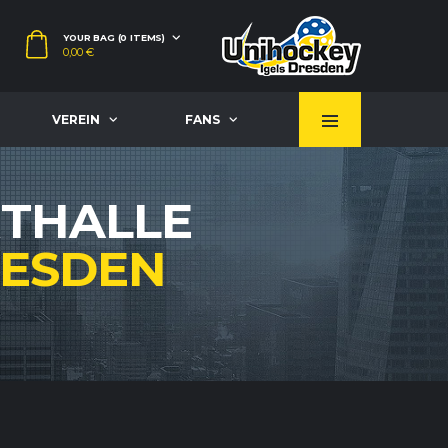
YOUR BAG (0 ITEMS)
0,00
€
VEREIN
FANS
RTHALLE
ESDEN