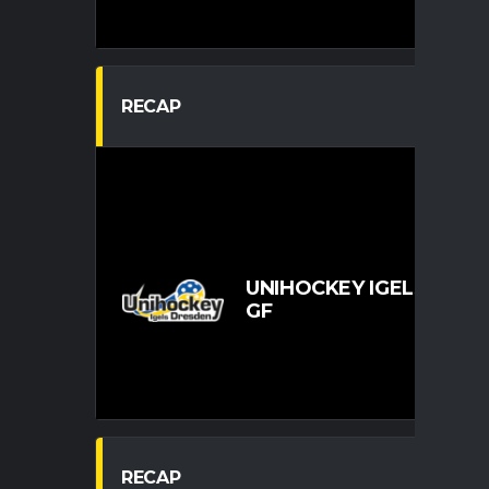
RECAP
U
UNIHOCKEY IGELS DRES
GF
RECAP