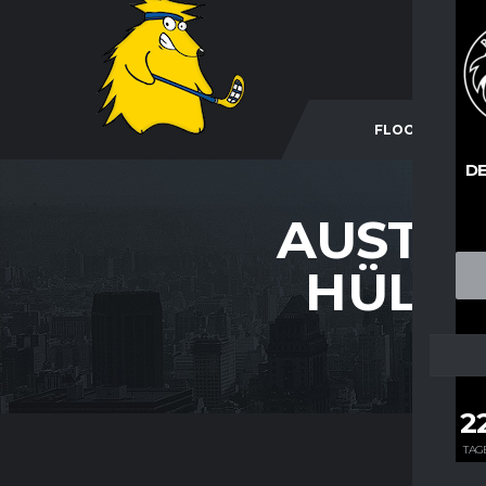
FLOORBALL
DE
AUSTRA
HÜLSS
2
TAG