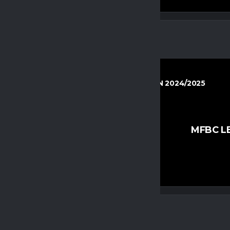
HERREN REGIONALLIGA OST SAISON 2024/2025
10. NOVEMBER 2024
16:00
DEN
5
-
4
MFBC L
FINAL SCORE