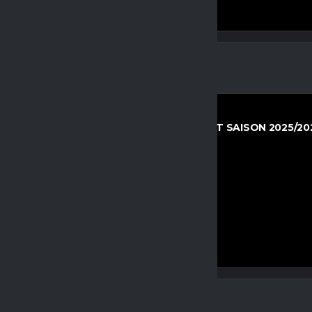
13 JUNIOREN KLEINFELD REGIONALLIGA OST SAISON 2025/20
24. AUGUST 2025
12:40
DEN U13
–
PREVIEW