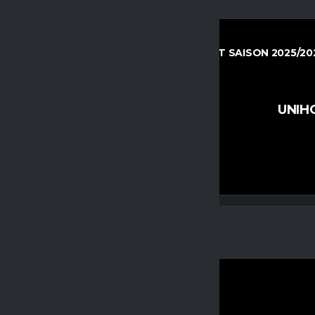
13 JUNIOREN KLEINFELD REGIONALLIGA OST SAISON 2025/20
24. AUGUST 2025
10:00
TZ U13
UNIH
21
-
2
FINAL SCORE
19. JANUAR 2025
13:30