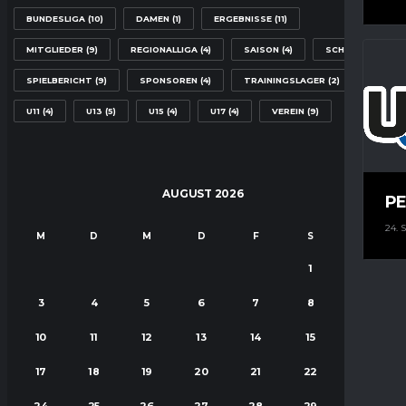
BUNDESLIGA
(10)
DAMEN
(1)
ERGEBNISSE
(11)
MITGLIEDER
(9)
REGIONALLIGA
(4)
SAISON
(4)
SCHULE
(2)
SPIELBERICHT
(9)
SPONSOREN
(4)
TRAININGSLAGER
(2)
U11
(4)
U13
(5)
U15
(4)
U17
(4)
VEREIN
(9)
AUGUST 2026
PE
24.
M
D
M
D
F
S
S
1
2
3
4
5
6
7
8
9
10
11
12
13
14
15
16
17
18
19
20
21
22
23