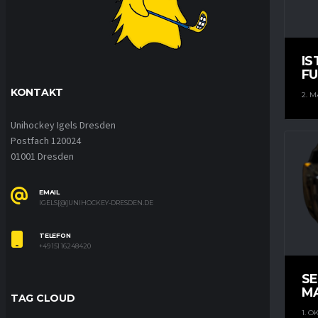
IS
FU
KONTAKT
2. M
Unihockey Igels Dresden
Postfach 120024
01001 Dresden
EMAIL
IGELS[@]UNIHOCKEY-DRESDEN.DE
TELEFON
+49 151 16248420
S
M
TAG CLOUD
1. O