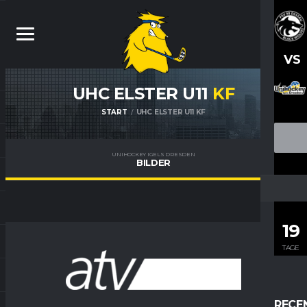
VS
UHC ELSTER U11
KF
START
UHC ELSTER U11 KF
UNIHOCKEY IGELS DRESDEN
BILDER
19
TAGE
RECE