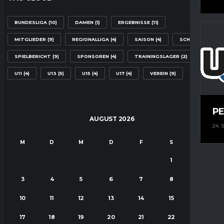
BUNDESLIGA
(10)
DAMEN
(1)
ERGEBNISSE
(11)
MITGLIEDER
(9)
REGIONALLIGA
(4)
SAISON
(4)
SCHULE
(2)
SPIELBERICHT
(9)
SPONSOREN
(4)
TRAININGSLAGER
(2)
U11
(4)
U13
(5)
U15
(4)
U17
(4)
VEREIN
(9)
PE
AUGUST 2026
24.
M
D
M
D
F
S
S
1
2
3
4
5
6
7
8
9
10
11
12
13
14
15
16
17
18
19
20
21
22
23