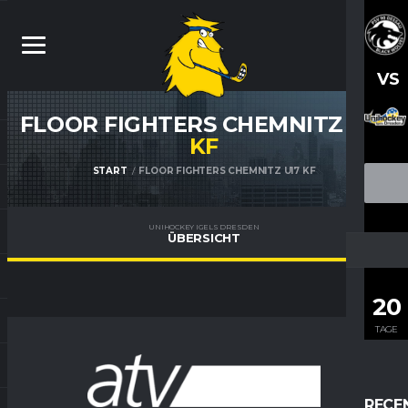
VS
FLOOR FIGHTERS CHEMNITZ U17
KF
START
FLOOR FIGHTERS CHEMNITZ U17 KF
UNIHOCKEY IGELS DRESDEN
ÜBERSICHT
20
TAGE
RECE