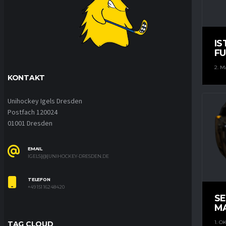
IS
FU
2. M
KONTAKT
Unihockey Igels Dresden
Postfach 120024
01001 Dresden
EMAIL
IGELS[@]UNIHOCKEY-DRESDEN.DE
TELEFON
+49 151 16248420
S
M
1. O
TAG CLOUD