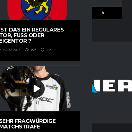
RESULTS
G
A
IST DAS EIN REGULÄRES
TOR, FUSS ODER E
IGENTOR ?
2. MÄRZ 2025
907
522
SEHR FRAGWÜRDIGE
MATCHSTRAFE