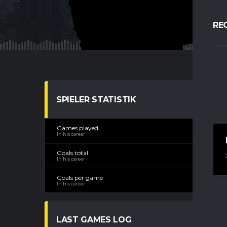
RE
SPIELER STATISTIK
Games played
1
In his career
Goals total
In his career
Goals per game
0.
In his career
LAST GAMES LOG