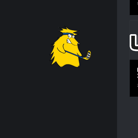
KONTA
Unihocke
Postfach
01001 Dr
EMA
IGE
TE
+49