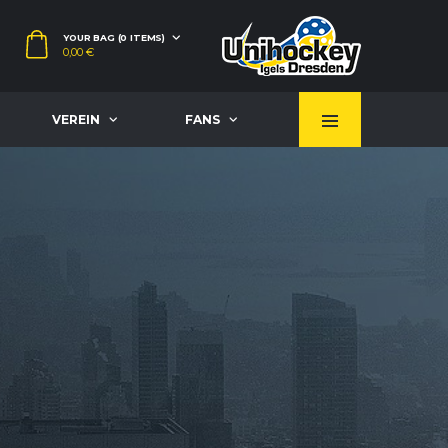
YOUR BAG (0 ITEMS)
0,00
€
VEREIN
FANS