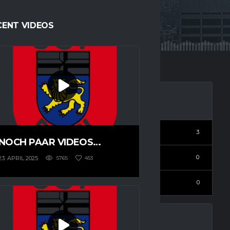
CENT VIDEOS
Points
0
3
In his career
NOCH PAAR VIDEOS…
Assists total
3
0
23. APRIL 2025
5765
453
In his career
Assists per game
3
0
In his career