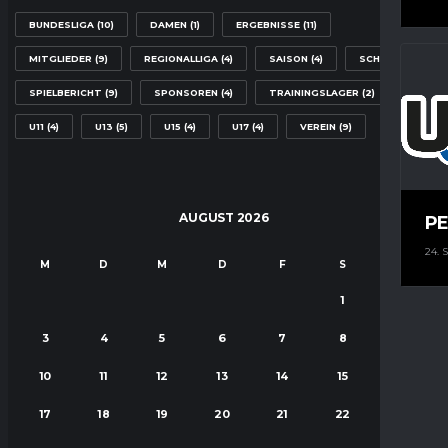
BUNDESLIGA
(10)
DAMEN
(1)
ERGEBNISSE
(11)
MITGLIEDER
(9)
REGIONALLIGA
(4)
SAISON
(4)
SCHULE
(2)
SPIELBERICHT
(9)
SPONSOREN
(4)
TRAININGSLAGER
(2)
U11
(4)
U13
(5)
U15
(4)
U17
(4)
VEREIN
(9)
AUGUST 2026
PE
24.
M
D
M
D
F
S
S
1
2
3
4
5
6
7
8
9
10
11
12
13
14
15
16
17
18
19
20
21
22
23