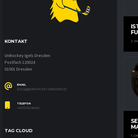
IS
FU
KONTAKT
2. M
Unihockey Igels Dresden
Postfach 120024
01001 Dresden
EMAIL
IGELS[@]UNIHOCKEY-DRESDEN.DE
TELEFON
+49 151 16248420
S
M
TAG CLOUD
1. O