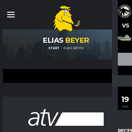
VS
ELIAS
BEYER
START
ELIAS BEYER
19
TAGE
RECE