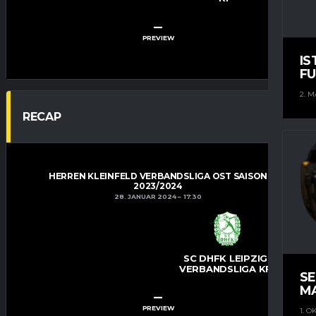
–
PREVIEW
IS
FU
2. M
RECAP
HERREN KLEINFELD VERBANDSLIGA OST SAISON
2023/2024
28. JANUAR 2024
17:30
SC DHFK LEIPZIG
VERBANDSLIGA KF
S
M
–
PREVIEW
1. O