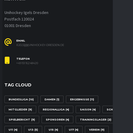
Unihockey Igels Dresden
Postfach 120024
01001 Dresden
EMAIL
IGELS[@]UNIHOCKEY-DRESDEN.DE
TELEFON
+49 151 16248420
TAG CLOUD
BUNDESLIGA
(10)
DAMEN
(1)
ERGEBNISSE
(11)
MITGLIEDER
(9)
REGIONALLIGA
(4)
SAISON
(4)
SCHULE
(2)
SPIELBERICHT
(9)
SPONSOREN
(4)
TRAININGSLAGER
(2)
U11
(4)
U13
(5)
U15
(4)
U17
(4)
VEREIN
(9)