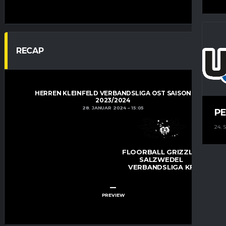
RECAP
HERREN KLEINFELD VERBANDSLIGA OST SAISON
2023/2024
28. JANUAR 2024
15:05
PE
24.
FLOORBALL GRIZZLYS
SALZWEDEL
VERBANDSLIGA KF
–
PREVIEW