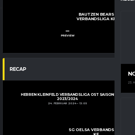
BAUTZEN BEARS
VERBANDSLIGA KF
–
PREVIEW
RECAP
N
23. 
HERREN KLEINFELD VERBANDSLIGA OST SAISON
2023/2024
24. FEBRUAR 2024
13:05
SG OELSA VERBANDSLIGA
KF